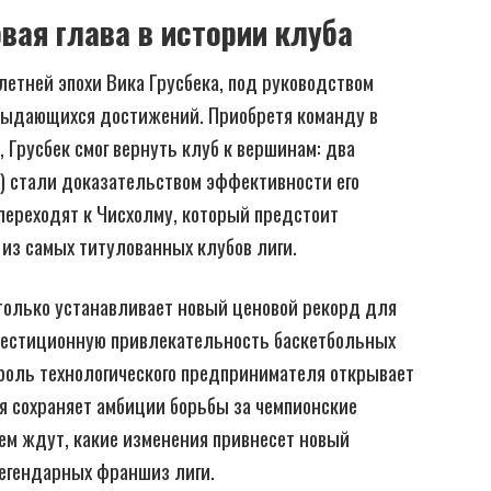
вая глава в истории клуба
етней эпохи Вика Грусбека, под руководством
выдающихся достижений. Приобретя команду в
 Грусбек смог вернуть клуб к вершинам: два
) стали доказательством эффективности его
переходят к Чисхолму, который предстоит
из самых титулованных клубов лиги.
 только устанавливает новый ценовой рекорд для
вестиционную привлекательность баскетбольных
роль технологического предпринимателя открывает
ая сохраняет амбиции борьбы за чемпионские
ем ждут, какие изменения привнесет новый
легендарных франшиз лиги.