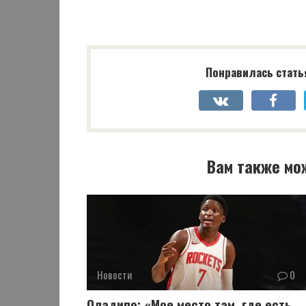
Понравилась стать
Вам также мо
Новости
0
Оладипо: «Мое место там, где есть