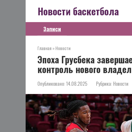
Перейти
Новости баскетбола
к
контенту
Записи
Главная
»
Новости
Эпоха Грусбека заверша
контроль нового владе
Опубликовано:
14.08.2025
Рубрика:
Новости