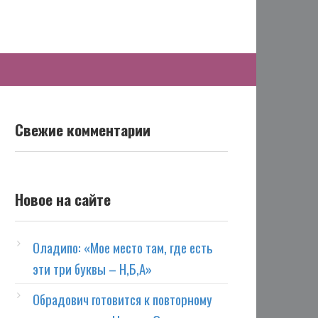
Свежие комментарии
Новое на сайте
Оладипо: «Мое место там, где есть
эти три буквы – Н,Б,А»
Обрадович готовится к повторному