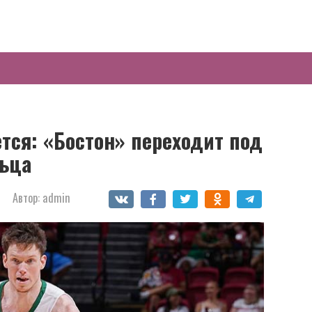
ется: «Бостон» переходит под
льца
Автор:
admin