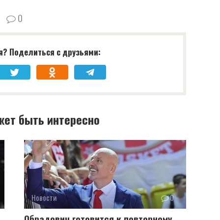
0
я? Поделиться с друзьями:
жет быть интересно
Новости
0
Обрадович готовится к повторному