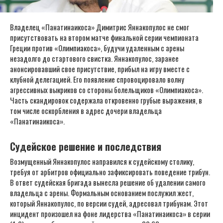
Владелец «Панатинаикоса» Димитрис Яннакопулос не смог
присутствовать на втором матче финальной серии чемпионата
Греции против «Олимпиакоса», будучи удаленным с арены
незадолго до стартового свистка. Яннакопулос, заранее
анонсировавший свое присутствие, прибыл на игру вместе с
клубной делегацией. Его появление спровоцировало волну
агрессивных выкриков со стороны болельщиков «Олимпиакоса».
Часть скандировок содержала откровенно грубые выражения, в
том числе оскорбления в адрес дочери владельца
«Панатинаикоса».
Судейское решение и последствия
Возмущенный Яннакопулос направился к судейскому столику,
требуя от арбитров официально зафиксировать поведение трибун.
В ответ судейская бригада вынесла решение об удалении самого
владельца с арены. Формальным основанием послужил жест,
который Яннакопулос, по версии судей, адресовал трибунам. Этот
инцидент произошел на фоне лидерства «Панатинаикоса» в серии