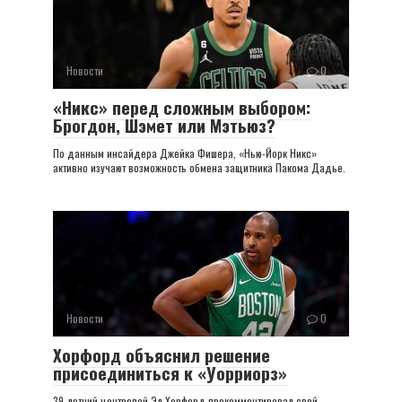
Новости
0
«Никс» перед сложным выбором:
Брогдон, Шэмет или Мэтьюз?
По данным инсайдера Джейка Фишера, «Нью-Йорк Никс»
активно изучают возможность обмена защитника Пакома Дадье.
Новости
0
Хорфорд объяснил решение
присоединиться к «Уорриорз»
39-летний центровой Эл Хорфорд прокомментировал свой