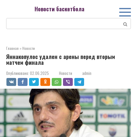
Перейти
Новости баскетбола
к
контенту
Поиск:
Главная
»
Новости
Яннакопулос удален с арены перед вторым
матчем финала
Опубликовано:
02.06.2025
Новости
admin