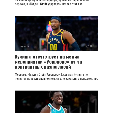
переход в «Голден Стэйт Уорриорз», назвав этот шаг
Новости
0
Куминга отсутствует на медиа-
мероприятии «Уорриорс» из-за
контрактных разногласий
Форвард «Голден Стэйт Уорриорс» Джонатан Куминга не
появится на традиционном медиа-дне команды в понедельник.