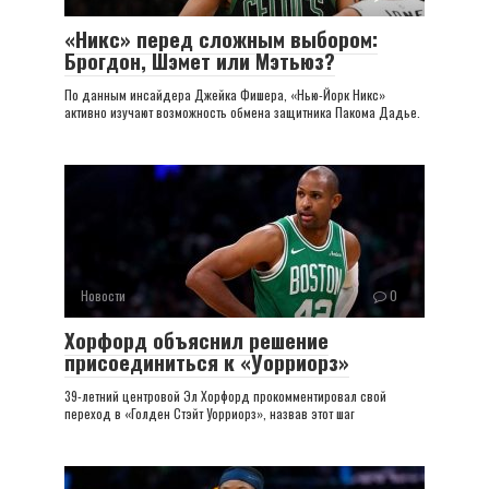
«Никс» перед сложным выбором:
Брогдон, Шэмет или Мэтьюз?
По данным инсайдера Джейка Фишера, «Нью-Йорк Никс»
активно изучают возможность обмена защитника Пакома Дадье.
Новости
0
Хорфорд объяснил решение
присоединиться к «Уорриорз»
39-летний центровой Эл Хорфорд прокомментировал свой
переход в «Голден Стэйт Уорриорз», назвав этот шаг